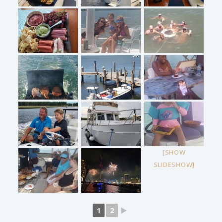
[SHOW
SLIDESHOW]
1
2
►